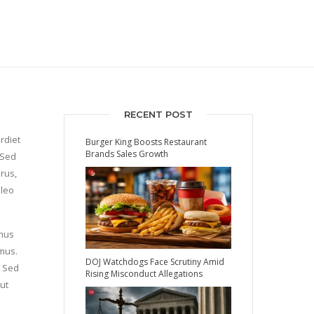
RECENT POST
rdiet
Burger King Boosts Restaurant
Brands Sales Growth
 Sed
urus,
 leo
amus
 mus.
DOJ Watchdogs Face Scrutiny Amid
. Sed
Rising Misconduct Allegations
ut