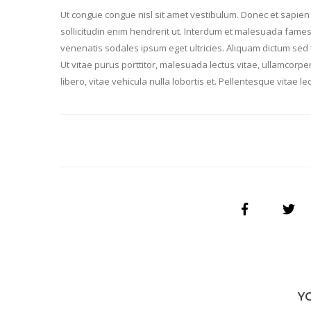
Ut congue congue nisl sit amet vestibulum. Donec et sapien su
sollicitudin enim hendrerit ut. Interdum et malesuada fames 
venenatis sodales ipsum eget ultricies. Aliquam dictum sed t
Ut vitae purus porttitor, malesuada lectus vitae, ullamcorp
libero, vitae vehicula nulla lobortis et. Pellentesque vitae 
Y