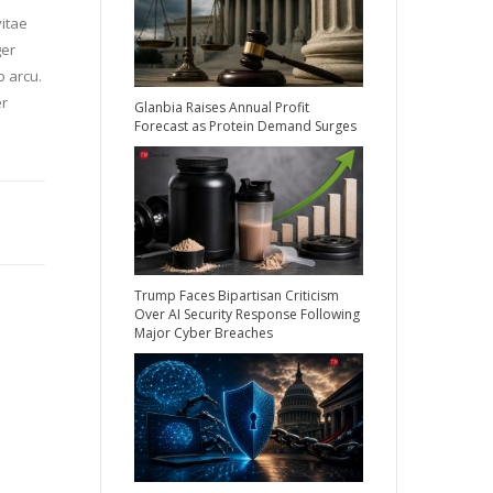
vitae
ger
o arcu.
er
Glanbia Raises Annual Profit
Forecast as Protein Demand Surges
Trump Faces Bipartisan Criticism
Over AI Security Response Following
Major Cyber Breaches