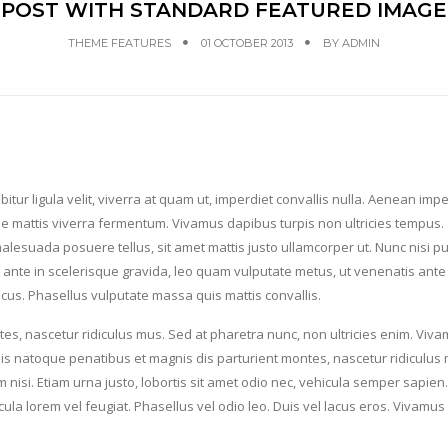
POST WITH STANDARD FEATURED IMAGE
THEME FEATURES
01 OCTOBER 2013
BY
ADMIN
itur ligula velit, viverra at quam ut, imperdiet convallis nulla. Aenean impe
sque mattis viverra fermentum. Vivamus dapibus turpis non ultricies tempus.
malesuada posuere tellus, sit amet mattis justo ullamcorper ut. Nunc nisi p
in, ante in scelerisque gravida, leo quam vulputate metus, ut venenatis ante
oncus. Phasellus vulputate massa quis mattis convallis.
es, nascetur ridiculus mus. Sed at pharetra nunc, non ultricies enim. Viv
s natoque penatibus et magnis dis parturient montes, nascetur ridiculus
nisi. Etiam urna justo, lobortis sit amet odio nec, vehicula semper sapien
la lorem vel feugiat. Phasellus vel odio leo. Duis vel lacus eros. Vivamus 