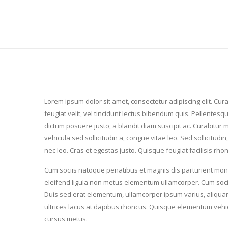
Lorem ipsum dolor sit amet, consectetur adipiscing elit. Curab
feugiat velit, vel tincidunt lectus bibendum quis. Pellente
dictum posuere justo, a blandit diam suscipit ac. Curabitur 
vehicula sed sollicitudin a, congue vitae leo. Sed sollicitud
nec leo. Cras et egestas justo. Quisque feugiat facilisis rh
Cum sociis natoque penatibus et magnis dis parturient mont
eleifend ligula non metus elementum ullamcorper. Cum socii
Duis sed erat elementum, ullamcorper ipsum varius, aliquam 
ultrices lacus at dapibus rhoncus. Quisque elementum vehicu
cursus metus.