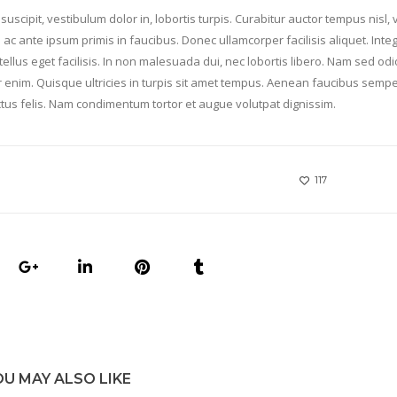
scipit, vestibulum dolor in, lobortis turpis. Curabitur auctor tempus nisl, 
ac ante ipsum primis in faucibus. Donec ullamcorper facilisis aliquet. Inte
ellus eget facilisis. In non malesuada dui, nec lobortis libero. Nam sed odi
er enim. Quisque ultricies in turpis sit amet tempus. Aenean faucibus semp
lectus felis. Nam condimentum tortor et augue volutpat dignissim.
117
OU MAY ALSO LIKE