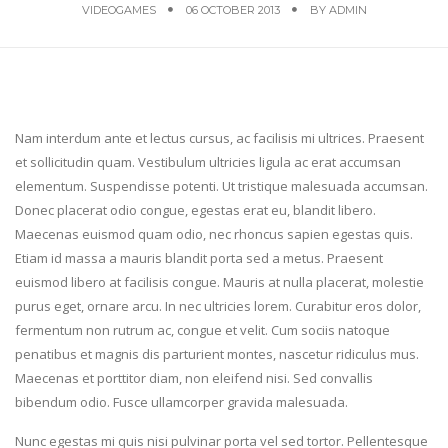
VIDEOGAMES
06 OCTOBER 2013
BY
ADMIN
N
am interdum ante et lectus cursus, ac facilisis mi ultrices. Praesent
et sollicitudin quam. Vestibulum ultricies ligula ac erat accumsan
elementum. Suspendisse potenti. Ut tristique malesuada accumsan.
Donec placerat odio congue, egestas erat eu, blandit libero.
Maecenas euismod quam odio, nec rhoncus sapien egestas quis.
Etiam id massa a mauris blandit porta sed a metus. Praesent
euismod libero at facilisis congue. Mauris at nulla placerat, molestie
purus eget, ornare arcu. In nec ultricies lorem. Curabitur eros dolor,
fermentum non rutrum ac, congue et velit. Cum sociis natoque
penatibus et magnis dis parturient montes, nascetur ridiculus mus.
Maecenas et porttitor diam, non eleifend nisi. Sed convallis
bibendum odio. Fusce ullamcorper gravida malesuada.
Nunc egestas mi quis nisi pulvinar porta vel sed tortor. Pellentesque