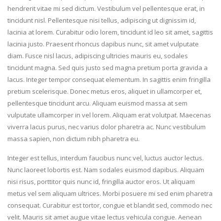
hendrerit vitae mi sed dictum. Vestibulum vel pellentesque erat, in
tincidunt nisl. Pellentesque nisi tellus, adipiscing ut dignissim id,
lacinia at lorem. Curabitur odio lorem, tincidunt id leo sit amet, sagittis
lacinia justo. Praesent rhoncus dapibus nunc, sit amet vulputate
diam. Fusce nisl lacus, adipiscing ultricies mauris eu, sodales
tincidunt magna. Sed quis justo sed magna pretium porta gravida a
lacus. Integer tempor consequat elementum. In sagittis enim fringilla
pretium scelerisque. Donec metus eros, aliquet in ullamcorper et,
pellentesque tincidunt arcu. Aliquam euismod massa at sem
vulputate ullamcorper in vel lorem. Aliquam erat volutpat. Maecenas
viverra lacus purus, nec varius dolor pharetra ac. Nunc vestibulum
massa sapien, non dictum nibh pharetra eu.
Integer est tellus, interdum faucibus nunc vel, luctus auctor lectus.
Nunc laoreet lobortis est. Nam sodales euismod dapibus. Aliquam
nisi risus, porttitor quis nunc id, fringilla auctor eros. Ut aliquam
metus vel sem aliquam ultrices. Morbi posuere mi sed enim pharetra
consequat. Curabitur est tortor, congue et blandit sed, commodo nec
velit. Mauris sit amet augue vitae lectus vehicula congue. Aenean