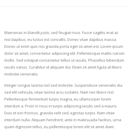
Maecenas in blandit justo, sed feugiat risus. Fusce sagittis erat ac
nisl dapibus, eu luctus est convallis. Donec vitae dapibus massa.
Donec ut enim quis nisi gravida porta eget sit amet est. Lorem ipsum
dolor sit amet, consectetur adipiscing elit. Pellentesque mattis rutrum
mollis. Sed volutpat consectetur tellus ut iaculis. Phasellus bibendum
iaculis varius. Curabitur id aliquam dui. Etiam sit amet ligula at libero
molestie venenatis.
Integer congue lacinia nisl sed molestie. Suspendisse venenatis dui
sed elit vehicula, vitae lacinia arcu sodales. Nam nec libero nisl.
Pellentesque fermentum turpis magna, eu ullamcorper lorem
interdum a. Proin in risus in turpis adipiscing iaculis sed a mauris.
Duis et est rhoncus, gravida velit sed, egestas turpis. Nam vitae
interdum nulla. Aliquam hendrerit, ante in malesuada facilisis, urna
quam dignissim tellus, eu pellentesque lorem elit sit amet diam.