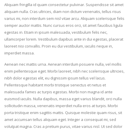
Aliquam fringilla id quam consectetur pulvinar. Suspendisse sit amet
aliquam nulla. Cras ultrices, diam non dictum venenatis, tellus risus
varius mi, non interdum sem nisl vitae arcu. Aliquam scelerisque felis
semper auctor mattis. Nunc cursus eros orci, sit amet faucibus ligula
egestas in. Etiam in ipsum malesuada, vestibulum felis nec,
ullamcorper lorem. Vestibulum dapibus ante in dui egestas, placerat
laoreet nisi convallis. Proin eu dui vestibulum, iaculis neque in,
imperdiet massa.
Aenean nec mattis urna. Aenean interdum posuere nulla, vel mollis
enim pellentesque eget. Morbi laoreet, nibh nec scelerisque ultricies,
nibh dolor egestas elit, eu dignissim ipsum tellus vel lacus.
Pellentesque habitant morbi tristique senectus et netus et
malesuada fames ac turpis egestas. Morbi non magna id ante
euismod iaculis. Nulla dapibus, massa eget varius blandit, orci nulla
sollicitudin massa, venenatis imperdiet nulla eros at turpis. Morbi
porta tristique enim sagittis mattis. Quisque molestie quam risus, sit
amet accumsan tellus aliquam eget. Integer a consequat mi, sed
volutpat magna. Cras a pretium purus, vitae varius nisl. Ut sed dolor