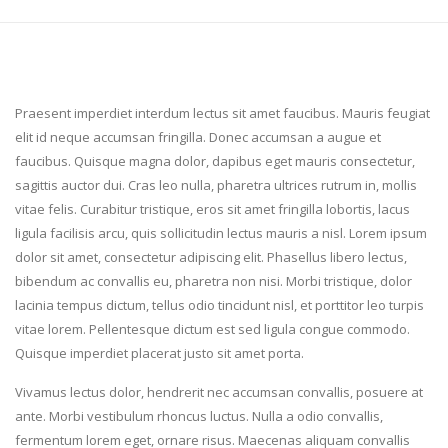
Praesent imperdiet interdum lectus sit amet faucibus. Mauris feugiat
elit id neque accumsan fringilla. Donec accumsan a augue et
faucibus. Quisque magna dolor, dapibus eget mauris consectetur,
sagittis auctor dui. Cras leo nulla, pharetra ultrices rutrum in, mollis
vitae felis. Curabitur tristique, eros sit amet fringilla lobortis, lacus
ligula facilisis arcu, quis sollicitudin lectus mauris a nisl. Lorem ipsum
dolor sit amet, consectetur adipiscing elit. Phasellus libero lectus,
bibendum ac convallis eu, pharetra non nisi. Morbi tristique, dolor
lacinia tempus dictum, tellus odio tincidunt nisl, et porttitor leo turpis
vitae lorem. Pellentesque dictum est sed ligula congue commodo.
Quisque imperdiet placerat justo sit amet porta.
Vivamus lectus dolor, hendrerit nec accumsan convallis, posuere at
ante. Morbi vestibulum rhoncus luctus. Nulla a odio convallis,
fermentum lorem eget, ornare risus. Maecenas aliquam convallis