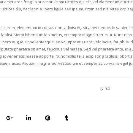
it amet eros fringilla pulvinar. Etiam ultrices dui elit, vel elementum dui tri
ltrices dui, nec lacinia libero ligula sed ipsum. Proin sed nisi vitae orci sag
uris lorem, elementum id cursus non, adipiscing sit amet neque. In sapien 
 facilisi. Morbi bibendum leo metus, et tempor magna rutrum ut. Nunc nibh 
libero augue, ut pellentesque leo volutpat et. Fusce velit lacus, faucibus id
vulputate pharetra sit amet, faucibus vel massa. Sed vel pharetra ante, id a
t venenatis massa ac porta. Nunc mollis felis adipiscing facilisis lobortis
pien lacus. Aliquam magna leo, vestibulum et semper at, convallis eget ju
103