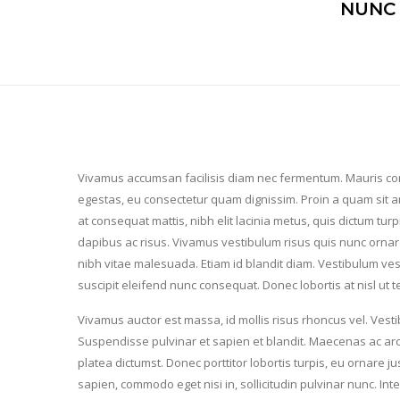
NUNC 
Vivamus accumsan facilisis diam nec fermentum. Mauris cons
egestas, eu consectetur quam dignissim. Proin a quam sit ame
at consequat mattis, nibh elit lacinia metus, quis dictum tur
dapibus ac risus. Vivamus vestibulum risus quis nunc ornare
nibh vitae malesuada. Etiam id blandit diam. Vestibulum ve
suscipit eleifend nunc consequat. Donec lobortis at nisl ut 
Vivamus auctor est massa, id mollis risus rhoncus vel. Vesti
Suspendisse pulvinar et sapien et blandit. Maecenas ac arcu 
platea dictumst. Donec porttitor lobortis turpis, eu ornare j
sapien, commodo eget nisi in, sollicitudin pulvinar nunc. In