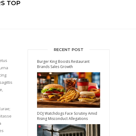
RS TOP
RECENT POST
etus
Burger King Boosts Restaurant
Brands Sales Growth
 urna
cing
agittis
e,
Curae;
DOJ Watchdogs Face Scrutiny Amid
bitasse
Rising Misconduct Allegations
a
les