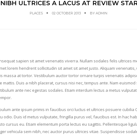
NIBH ULTRICES A LACUS AT REVIEW STA
PLACES
02 OCTOBER 2013
BY
ADMIN
equat sapien sit amet venenatis viverra. Nullam sodales felis ultrices m
t lorem hendrerit sollicitudin sit amet sit amet justo. Aliquam venenatis,
pis massa at tortor. Vestibulum auctor tortor ornare turpis venenatis adipis
 mattis. Duis a nibh placerat, cursus nisi nec, tempus ante. Nam euismod s
stibulum ante nec egestas sodales. Etiam interdum lectus a metus vulputat
tempor.
bulum ante ipsum primis in faucibus orci luctus et ultrices posuere cubilia 
odio. Duis id metus vulputate, fringilla purus vel, faucibus est. In hac ha
usto cursus eu. Etiam elementum porta lectus eu sagittis. Pellentesque ligul
teger vehicula sem nibh, nec auctor purus ultrices vitae. Suspendisse soda