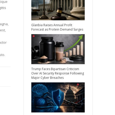
stique
ittis
magna,
Glanbia Raises Annual Profit
Forecast as Protein Demand Surges
est,
uctor
.
sto.
Trump Faces Bipartisan Criticism
Over AI Security Response Following
Major Cyber Breaches