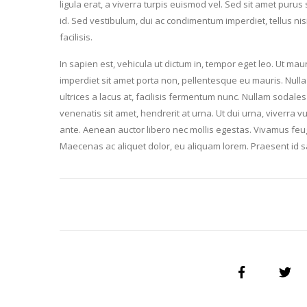
ligula erat, a viverra turpis euismod vel. Sed sit amet purus s
id. Sed vestibulum, dui ac condimentum imperdiet, tellus nisi u
facilisis.
In sapien est, vehicula ut dictum in, tempor eget leo. Ut ma
imperdiet sit amet porta non, pellentesque eu mauris. Nulla
ultrices a lacus at, facilisis fermentum nunc. Nullam sodales 
venenatis sit amet, hendrerit at urna. Ut dui urna, viverra 
ante. Aenean auctor libero nec mollis egestas. Vivamus feugia
Maecenas ac aliquet dolor, eu aliquam lorem. Praesent id sa