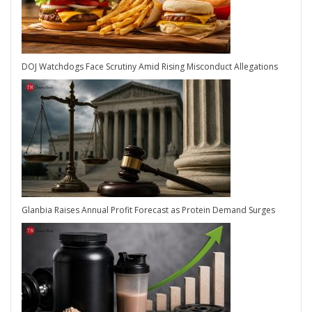
DOJ Watchdogs Face Scrutiny Amid Rising Misconduct Allegations
Glanbia Raises Annual Profit Forecast as Protein Demand Surges