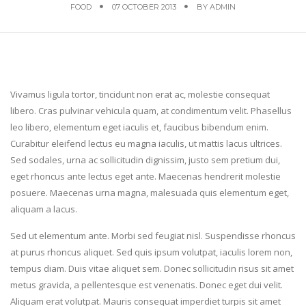
FOOD
07 OCTOBER 2013
BY
ADMIN
Vivamus ligula tortor, tincidunt non erat ac, molestie consequat
libero. Cras pulvinar vehicula quam, at condimentum velit. Phasellus
leo libero, elementum eget iaculis et, faucibus bibendum enim.
Curabitur eleifend lectus eu magna iaculis, ut mattis lacus ultrices.
Sed sodales, urna ac sollicitudin dignissim, justo sem pretium dui,
eget rhoncus ante lectus eget ante. Maecenas hendrerit molestie
posuere. Maecenas urna magna, malesuada quis elementum eget,
aliquam a lacus.
Sed ut elementum ante. Morbi sed feugiat nisl. Suspendisse rhoncus
at purus rhoncus aliquet. Sed quis ipsum volutpat, iaculis lorem non,
tempus diam. Duis vitae aliquet sem. Donec sollicitudin risus sit amet
metus gravida, a pellentesque est venenatis. Donec eget dui velit.
Aliquam erat volutpat. Mauris consequat imperdiet turpis sit amet