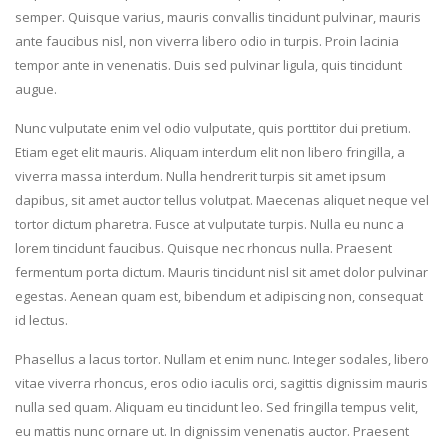
semper. Quisque varius, mauris convallis tincidunt pulvinar, mauris
ante faucibus nisl, non viverra libero odio in turpis. Proin lacinia
tempor ante in venenatis. Duis sed pulvinar ligula, quis tincidunt
augue.
Nunc vulputate enim vel odio vulputate, quis porttitor dui pretium.
Etiam eget elit mauris. Aliquam interdum elit non libero fringilla, a
viverra massa interdum. Nulla hendrerit turpis sit amet ipsum
dapibus, sit amet auctor tellus volutpat. Maecenas aliquet neque vel
tortor dictum pharetra. Fusce at vulputate turpis. Nulla eu nunc a
lorem tincidunt faucibus. Quisque nec rhoncus nulla. Praesent
fermentum porta dictum. Mauris tincidunt nisl sit amet dolor pulvinar
egestas. Aenean quam est, bibendum et adipiscing non, consequat
id lectus.
Phasellus a lacus tortor. Nullam et enim nunc. Integer sodales, libero
vitae viverra rhoncus, eros odio iaculis orci, sagittis dignissim mauris
nulla sed quam. Aliquam eu tincidunt leo. Sed fringilla tempus velit,
eu mattis nunc ornare ut. In dignissim venenatis auctor. Praesent