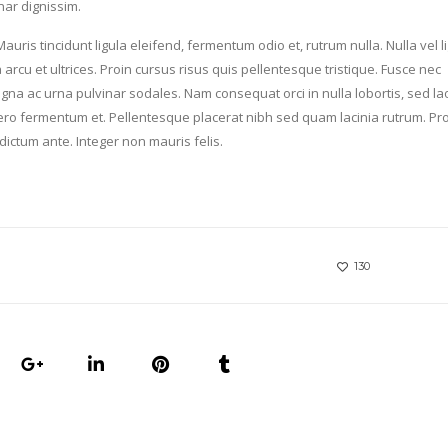
nar dignissim.
 Mauris tincidunt ligula eleifend, fermentum odio et, rutrum nulla. Nulla vel l
a arcu et ultrices. Proin cursus risus quis pellentesque tristique. Fusce nec
na ac urna pulvinar sodales. Nam consequat orci in nulla lobortis, sed la
ero fermentum et. Pellentesque placerat nibh sed quam lacinia rutrum. Pro
dictum ante. Integer non mauris felis.
130