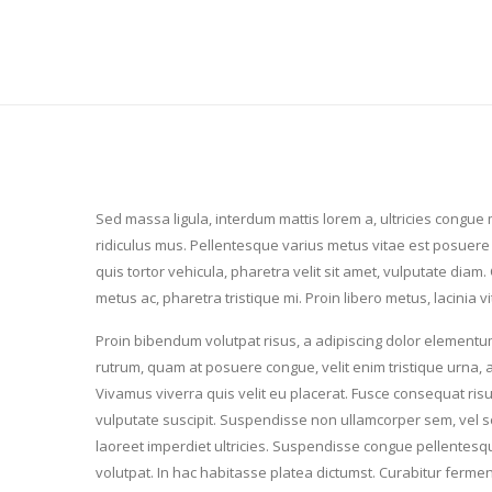
Sed massa ligula, interdum mattis lorem a, ultricies congu
ridiculus mus. Pellentesque varius metus vitae est posuer
quis tortor vehicula, pharetra velit sit amet, vulputate diam
metus ac, pharetra tristique mi. Proin libero metus, lacinia v
Proin bibendum volutpat risus, a adipiscing dolor elementum
rutrum, quam at posuere congue, velit enim tristique urna, ac
Vivamus viverra quis velit eu placerat. Fusce consequat risu
vulputate suscipit. Suspendisse non ullamcorper sem, vel sol
laoreet imperdiet ultricies. Suspendisse congue pellentesqu
volutpat. In hac habitasse platea dictumst. Curabitur fer