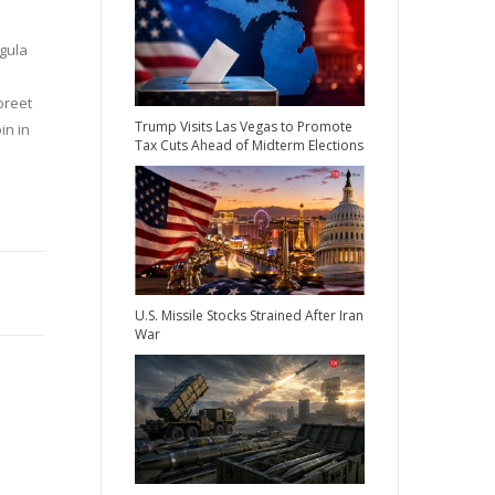
igula
oreet
Trump Visits Las Vegas to Promote
in in
Tax Cuts Ahead of Midterm Elections
U.S. Missile Stocks Strained After Iran
War