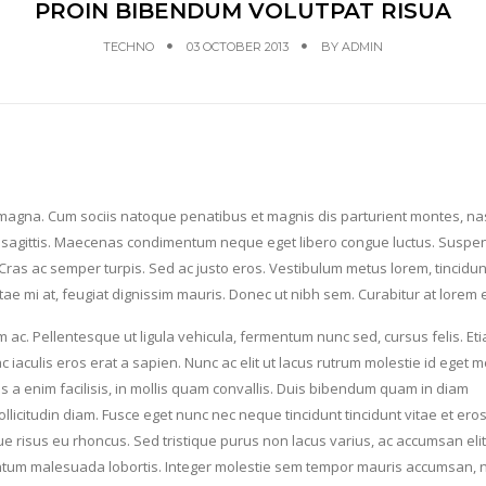
PROIN BIBENDUM VOLUTPAT RISUA
TECHNO
03 OCTOBER 2013
BY
ADMIN
e magna. Cum sociis natoque penatibus et magnis dis parturient montes, na
e sagittis. Maecenas condimentum neque eget libero congue luctus. Suspe
. Cras ac semper turpis. Sed ac justo eros. Vestibulum metus lorem, tincidun
itae mi at, feugiat dignissim mauris. Donec ut nibh sem. Curabitur at lorem el
 ac. Pellentesque ut ligula vehicula, fermentum nunc sed, cursus felis. Et
 iaculis eros erat a sapien. Nunc ac elit ut lacus rutrum molestie id eget m
s a enim facilisis, in mollis quam convallis. Duis bibendum quam in diam
licitudin diam. Fusce eget nunc nec neque tincidunt tincidunt vitae et eros
e risus eu rhoncus. Sed tristique purus non lacus varius, ac accumsan elit
mentum malesuada lobortis. Integer molestie sem tempor mauris accumsan, 