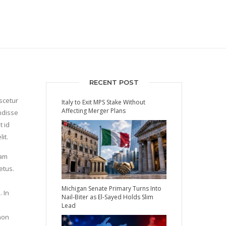
RECENT POST
scetur
Italy to Exit MPS Stake Without
Affecting Merger Plans
ndisse
t id
it.
iam
etus.
Michigan Senate Primary Turns Into
. In
Nail-Biter as El-Sayed Holds Slim
Lead
non