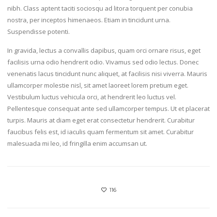
nibh. Class aptent taciti sociosqu ad litora torquent per conubia
nostra, per inceptos himenaeos. Etiam in tincidunt urna.
Suspendisse potenti.
In gravida, lectus a convallis dapibus, quam orci ornare risus, eget
facilisis urna odio hendrerit odio. Vivamus sed odio lectus. Donec
venenatis lacus tincidunt nunc aliquet, at facilisis nisi viverra. Mauris
ullamcorper molestie nisl, sit amet laoreet lorem pretium eget.
Vestibulum luctus vehicula orci, at hendrerit leo luctus vel.
Pellentesque consequat ante sed ullamcorper tempus. Ut et placerat
turpis. Mauris at diam eget erat consectetur hendrerit. Curabitur
faucibus felis est, id iaculis quam fermentum sit amet. Curabitur
malesuada mi leo, id fringilla enim accumsan ut.
116