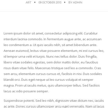
ART
09 OCTOBER 2013
BY
ADMIN
Lorem ipsum dolor sit amet, consectetur adipiscing elit. Curabitur
interdum lacinia commodo. In fermentum augue ante, ac accumsan
leo condimentum a. Ut quis iaculis nibh, sit amet bibendum ante.
Aenean euismod, lectus vitae posuere elementum, mi est cursus leo,
id tempor urna velit et turpis. Nunc nec tellus dolor. Duis fringilla,
libero vitae sodales egestas, sem dolor mattis dolor, eu faucibus
risus diam vitae felis. Maecenas tristique sed leo a commodo. Cras
sem arcu, elementum cursus cursus et, facilisis in nisi. Duis sodales
blandit orci. Duis eget neque ut leo cursus volutpat et semper
magna. Proin ut iaculis metus, quis ullamcorper tellus. Sed facilisis
lacus ac odio posuere semper.
Suspendisse potenti. Sed leo nibh, dignissim vitae dictum nec, iaculis
ac ante. Donec cursus ullamcorper arcu eget venenatis. Nam ut lacus