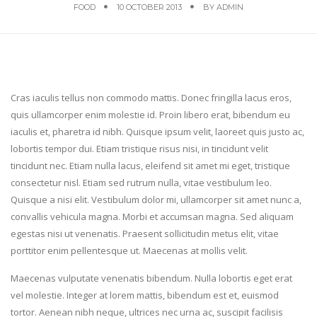
FOOD
10 OCTOBER 2013
BY
ADMIN
Cras iaculis tellus non commodo mattis. Donec fringilla lacus eros,
quis ullamcorper enim molestie id. Proin libero erat, bibendum eu
iaculis et, pharetra id nibh. Quisque ipsum velit, laoreet quis justo ac,
lobortis tempor dui. Etiam tristique risus nisi, in tincidunt velit
tincidunt nec. Etiam nulla lacus, eleifend sit amet mi eget, tristique
consectetur nisl. Etiam sed rutrum nulla, vitae vestibulum leo.
Quisque a nisi elit. Vestibulum dolor mi, ullamcorper sit amet nunc a,
convallis vehicula magna. Morbi et accumsan magna. Sed aliquam
egestas nisi ut venenatis. Praesent sollicitudin metus elit, vitae
porttitor enim pellentesque ut. Maecenas at mollis velit.
Maecenas vulputate venenatis bibendum. Nulla lobortis eget erat
vel molestie. Integer at lorem mattis, bibendum est et, euismod
tortor. Aenean nibh neque, ultrices nec urna ac, suscipit facilisis