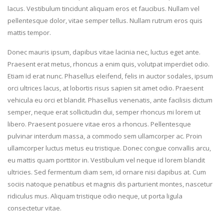
lacus. Vestibulum tincidunt aliquam eros et faucibus. Nullam vel
pellentesque dolor, vitae semper tellus. Nullam rutrum eros quis
mattis tempor.
Donec mauris ipsum, dapibus vitae lacinia nec, luctus eget ante.
Praesent erat metus, rhoncus a enim quis, volutpat imperdiet odio.
Etiam id erat nunc. Phasellus eleifend, felis in auctor sodales, ipsum
orci ultrices lacus, at lobortis risus sapien sit amet odio. Praesent
vehicula eu orci et blandit. Phasellus venenatis, ante facilisis dictum
semper, neque erat sollicitudin dui, semper rhoncus mi lorem ut
libero. Praesent posuere vitae eros a rhoncus. Pellentesque
pulvinar interdum massa, a commodo sem ullamcorper ac. Proin
ullamcorper luctus metus eu tristique. Donec congue convallis arcu,
eu mattis quam porttitor in. Vestibulum vel neque id lorem blandit
ultricies. Sed fermentum diam sem, id ornare nisi dapibus at. Cum
sociis natoque penatibus et magnis dis parturient montes, nascetur
ridiculus mus. Aliquam tristique odio neque, ut porta ligula
consectetur vitae.