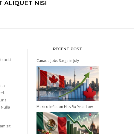
 ALIQUET NISI
RECENT POST
 taciti
Canada Jobs Surge in July
m
i a
el.
uris
Mexico Inflation Hits Six-Year Low
 Nulla
am sit