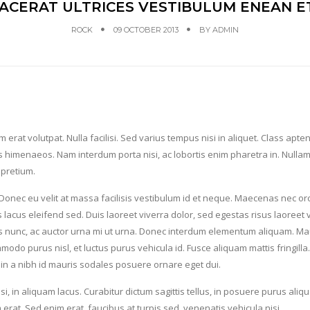
CERAT ULTRICES VESTIBULUM ENEAN ET
ROCK
09 OCTOBER 2013
BY
ADMIN
 erat volutpat. Nulla facilisi. Sed varius tempus nisi in aliquet. Class aptent
s himenaeos. Nam interdum porta nisi, ac lobortis enim pharetra in. Nulla
 pretium.
Donec eu velit at massa facilisis vestibulum id et neque. Maecenas nec orc
s lacus eleifend sed. Duis laoreet viverra dolor, sed egestas risus laoreet v
vallis nunc, ac auctor urna mi ut urna. Donec interdum elementum aliquam. Ma
odo purus nisl, et luctus purus vehicula id. Fusce aliquam mattis fringilla.
roin a nibh id mauris sodales posuere ornare eget dui.
, in aliquam lacus. Curabitur dictum sagittis tellus, in posuere purus aliqu
erat. Sed enim erat, faucibus at turpis sed, venenatis vehicula nisi.