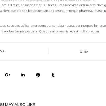
ectus dictum, et suscipit metus ultrices. Praesent vitae dictum erat. Nam q
celerisque est sed leo accumsan, ut consequat neque pharetra. Phasellu
nt taciti sociosqu ad litora torquent per conubia nostra, per inceptos himena
m faucibus lacinia posuere. Quisque aliquam nisl et est mollis pretium.
OLL
169
OU MAY ALSO LIKE