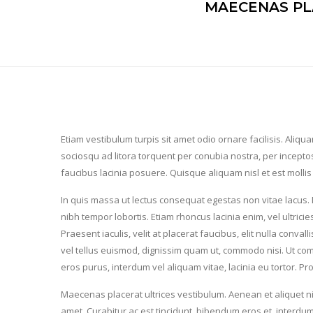
MAECENAS PLA
E
tiam vestibulum turpis sit amet odio ornare facilisis. Aliquam
sociosqu ad litora torquent per conubia nostra, per incepto
faucibus lacinia posuere. Quisque aliquam nisl et est mollis
In quis massa ut lectus consequat egestas non vitae lacus. 
nibh tempor lobortis. Etiam rhoncus lacinia enim, vel ultricie
Praesent iaculis, velit at placerat faucibus, elit nulla con
vel tellus euismod, dignissim quam ut, commodo nisi. Ut comm
eros purus, interdum vel aliquam vitae, lacinia eu tortor. P
Maecenas placerat ultrices vestibulum. Aenean et aliquet nisi
amet. Curabitur ac est tincidunt, bibendum eros et, interdum 