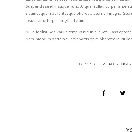
Suspendisse id tristique nunc. Aliquam ullamcorper ante eu l
sit amet quam pellentesque pharetra sed non magna. Sed s
ipsum vitae turpis fringilla dictum.
Nulla facilisi. Sed varius tempus nisi in aliquet. Class apte
Nam interdum porta nisi, ac lobortis enim pharetra in. Nulla
TAGS:
BEATS
RETRO
ROCK & R
Y