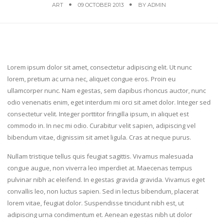
ART
09 OCTOBER 2013
BY
ADMIN
L
orem ipsum dolor sit amet, consectetur adipiscing elit. Ut nunc
lorem, pretium ac urna nec, aliquet congue eros. Proin eu
ullamcorper nunc. Nam egestas, sem dapibus rhoncus auctor, nunc
odio venenatis enim, eget interdum mi orci sit amet dolor. Integer sed
consectetur velit. Integer porttitor fringilla ipsum, in aliquet est
commodo in. In nec mi odio. Curabitur velit sapien, adipiscing vel
bibendum vitae, dignissim sit amet ligula. Cras at neque purus.
Nullam tristique tellus quis feugiat sagittis. Vivamus malesuada
congue augue, non viverra leo imperdiet at. Maecenas tempus
pulvinar nibh ac eleifend. In egestas gravida gravida. Vivamus eget
convallis leo, non luctus sapien. Sed in lectus bibendum, placerat
lorem vitae, feugiat dolor. Suspendisse tincidunt nibh est, ut
adipiscing urna condimentum et. Aenean egestas nibh ut dolor