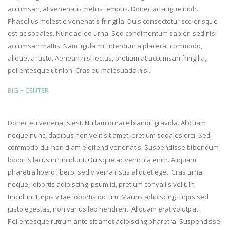
accumsan, at venenatis metus tempus. Donec ac augue nibh.
Phasellus molestie venenatis fringilla. Duis consectetur scelerisque
est ac sodales. Nunc ac leo urna. Sed condimentum sapien sed nisl
accumsan mattis. Nam ligula mi, interdum a placerat commodo,
aliquet a justo. Aenean nisl lectus, pretium at accumsan fringilla,
pellentesque ut nibh. Cras eu malesuada nisl.
BIG + CENTER
Donec eu venenatis est. Nullam ornare blandit gravida. Aliquam
neque nunc, dapibus non velit sit amet, pretium sodales orci. Sed
commodo dui non diam eleifend venenatis. Suspendisse bibendum
lobortis lacus in tincidunt. Quisque ac vehicula enim. Aliquam
pharetra libero libero, sed viverra risus aliquet eget. Cras urna
neque, lobortis adipiscing ipsum id, pretium convallis velit. In
tincidunt turpis vitae lobortis dictum. Mauris adipiscing turpis sed
justo egestas, non varius leo hendrerit. Aliquam erat volutpat.
Pellentesque rutrum ante sit amet adipiscing pharetra. Suspendisse