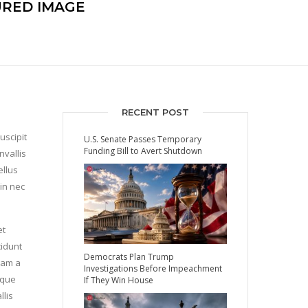
URED IMAGE
RECENT POST
uscipit
U.S. Senate Passes Temporary
Funding Bill to Avert Shutdown
nvallis
ellus
 in nec
et
cidunt
Democrats Plan Trump
tiam a
Investigations Before Impeachment
sque
If They Win House
llis