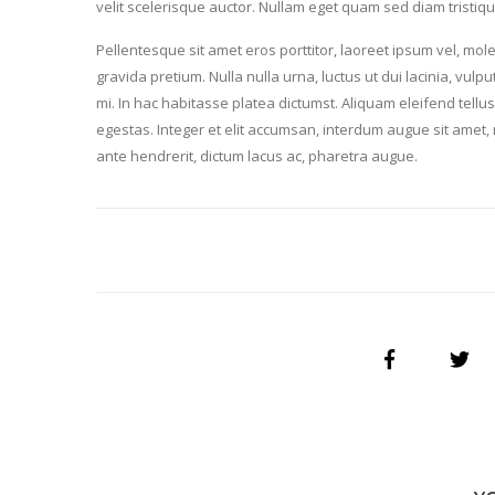
velit scelerisque auctor. Nullam eget quam sed diam tristi
Pellentesque sit amet eros porttitor, laoreet ipsum vel, mol
gravida pretium. Nulla nulla urna, luctus ut dui lacinia, vu
mi. In hac habitasse platea dictumst. Aliquam eleifend tel
egestas. Integer et elit accumsan, interdum augue sit amet, m
ante hendrerit, dictum lacus ac, pharetra augue.