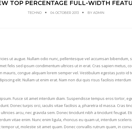
EW TOP PERCENTAGE FULL-WIDTH FEAT
TECHNO
04 OCTOBER 2013
BY
ADMIN
tricies ut augue. Nullam odio nunc, pellentesque vel accumsan bibendum, s
amet felis sed ipsum condimentum ultrices ut in erat. Cras sapien metus, co
an mauris, congue aliquam lorem semper vel. Vestibulum egestas justo id t
iscing elit. Nullam ut enim erat. Nam non dui quis risus facilisis interdum
 ipsum. Fusce sit amet interdum diam. Suspendisse tempus eros tortor, eg
idunt. Donec turpis orci, iaculis vitae facilisis a, pharetra id massa. Cras tin
ltricies arcu, nec gravida sem. Donec tincidunt nibh a tincidunt feugiat. E
terdum vitae enim. Nunc enim ligula, rhoncus eu quam ut, interdum sceleri
c tempor ut, molestie sit amet quam. Donec convallis rutrum quam, in conva