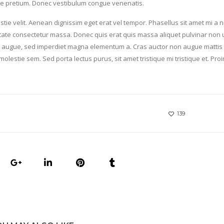
que pretium. Donec vestibulum congue venenatis.
estie velit. Aenean dignissim eget erat vel tempor. Phasellus sit amet mi a 
lputate consectetur massa. Donec quis erat quis massa aliquet pulvinar non u
lus augue, sed imperdiet magna elementum a. Cras auctor non augue mattis
olestie sem. Sed porta lectus purus, sit amet tristique mi tristique et. Proi
139