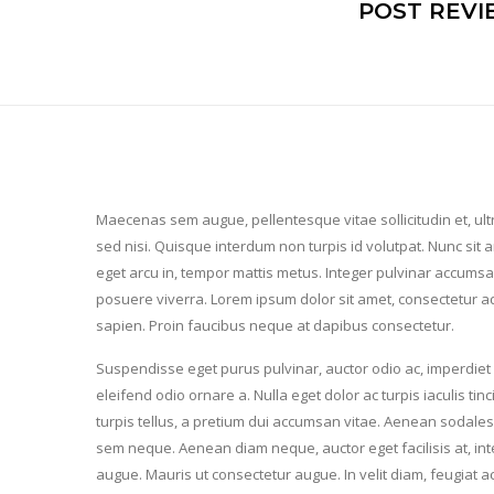
POST REVI
M
aecenas sem augue, pellentesque vitae sollicitudin et, ul
sed nisi. Quisque interdum non turpis id volutpat. Nunc sit 
eget arcu in, tempor mattis metus. Integer pulvinar accums
posuere viverra. Lorem ipsum dolor sit amet, consectetur adip
sapien. Proin faucibus neque at dapibus consectetur.
Suspendisse eget purus pulvinar, auctor odio ac, imperdiet
eleifend odio ornare a. Nulla eget dolor ac turpis iaculis tinc
turpis tellus, a pretium dui accumsan vitae. Aenean sodales u
sem neque. Aenean diam neque, auctor eget facilisis at, in
augue. Mauris ut consectetur augue. In velit diam, feugiat a