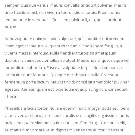
semper. Quisque varius, mauris convallis tincidunt pulvinar, mauris
ante faucibus nisl, non viverra libero odio in turpis. Proin lacinia
tempor ante in venenatis. Duis sed pulvinar ligula, quis tincidunt
augue.
Nunc vulputate enim vel odio vulputate, quis porttitor dui pretium.
Etiam eget elit mauris. Aliquam interdum elit non libero fringilla, a
viverra massa interdum. Nulla hendrerit turpis sit amet ipsum
dapibus, sit amet auctor tellus volutpat. Maecenas aliquet neque vel
tortor dictum pharetra. Fusce at vulputate turpis. Nulla eu nunc a
lorem tincidunt faucibus. Quisque nec rhoncus nulla. Praesent
fermentum porta dictum. Mauris tincidunt nisl sit amet dolor pulvinar
egestas. Aenean quam est, bibendum et adipiscing non, consequat
id lectus.
Phasellus a lacus tortor. Nullam et enim nunc. Integer sodales, libero
vitae viverra rhoncus, eros odio iaculis orci, sagittis dignissim mauris
nulla sed quam. Aliquam eu tincidunt leo. Sed fringilla tempus velit,
eu mattis nunc ornare ut. In dignissim venenatis auctor. Praesent