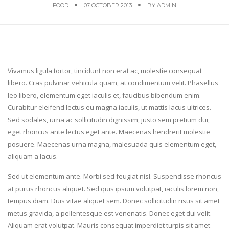
FOOD
07 OCTOBER 2013
BY
ADMIN
Vivamus ligula tortor, tincidunt non erat ac, molestie consequat
libero. Cras pulvinar vehicula quam, at condimentum velit. Phasellus
leo libero, elementum eget iaculis et, faucibus bibendum enim.
Curabitur eleifend lectus eu magna iaculis, ut mattis lacus ultrices.
Sed sodales, urna ac sollicitudin dignissim, justo sem pretium dui,
eget rhoncus ante lectus eget ante. Maecenas hendrerit molestie
posuere. Maecenas urna magna, malesuada quis elementum eget,
aliquam a lacus.
Sed ut elementum ante. Morbi sed feugiat nisl. Suspendisse rhoncus
at purus rhoncus aliquet. Sed quis ipsum volutpat, iaculis lorem non,
tempus diam. Duis vitae aliquet sem. Donec sollicitudin risus sit amet
metus gravida, a pellentesque est venenatis. Donec eget dui velit.
Aliquam erat volutpat. Mauris consequat imperdiet turpis sit amet