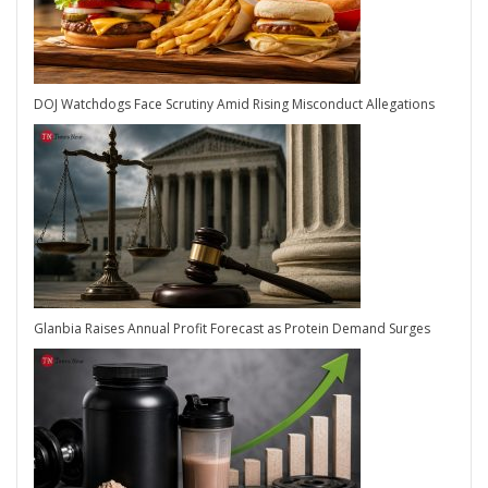
DOJ Watchdogs Face Scrutiny Amid Rising Misconduct Allegations
Glanbia Raises Annual Profit Forecast as Protein Demand Surges