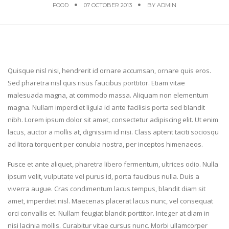
FOOD
07 OCTOBER 2013
BY
ADMIN
Quisque nisl nisi, hendrerit id ornare accumsan, ornare quis eros.
Sed pharetra nisl quis risus faucibus porttitor. Etiam vitae
malesuada magna, at commodo massa. Aliquam non elementum
magna. Nullam imperdiet ligula id ante facilisis porta sed blandit
nibh. Lorem ipsum dolor sit amet, consectetur adipiscing elit. Ut enim
lacus, auctor a mollis at, dignissim id nisi. Class aptent taciti sociosqu
ad litora torquent per conubia nostra, per inceptos himenaeos.
Fusce et ante aliquet, pharetra libero fermentum, ultrices odio. Nulla
ipsum velit, vulputate vel purus id, porta faucibus nulla. Duis a
viverra augue. Cras condimentum lacus tempus, blandit diam sit
amet, imperdiet nisl. Maecenas placerat lacus nunc, vel consequat
orci convallis et. Nullam feugiat blandit porttitor. Integer at diam in
nisi lacinia mollis. Curabitur vitae cursus nunc. Morbi ullamcorper