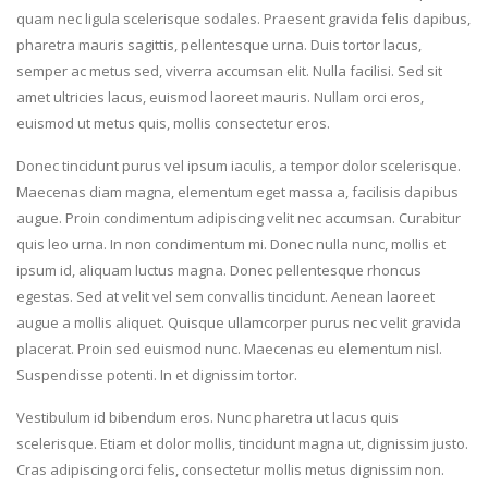
quam nec ligula scelerisque sodales. Praesent gravida felis dapibus,
pharetra mauris sagittis, pellentesque urna. Duis tortor lacus,
semper ac metus sed, viverra accumsan elit. Nulla facilisi. Sed sit
amet ultricies lacus, euismod laoreet mauris. Nullam orci eros,
euismod ut metus quis, mollis consectetur eros.
Donec tincidunt purus vel ipsum iaculis, a tempor dolor scelerisque.
Maecenas diam magna, elementum eget massa a, facilisis dapibus
augue. Proin condimentum adipiscing velit nec accumsan. Curabitur
quis leo urna. In non condimentum mi. Donec nulla nunc, mollis et
ipsum id, aliquam luctus magna. Donec pellentesque rhoncus
egestas. Sed at velit vel sem convallis tincidunt. Aenean laoreet
augue a mollis aliquet. Quisque ullamcorper purus nec velit gravida
placerat. Proin sed euismod nunc. Maecenas eu elementum nisl.
Suspendisse potenti. In et dignissim tortor.
Vestibulum id bibendum eros. Nunc pharetra ut lacus quis
scelerisque. Etiam et dolor mollis, tincidunt magna ut, dignissim justo.
Cras adipiscing orci felis, consectetur mollis metus dignissim non.