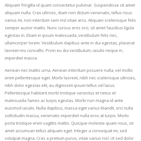
Aliquam fringilla id quam consectetur pulvinar. Suspendisse sit amet
aliquam nulla. Cras ultrices, diam non dictum venenatis, tellus risus
varius mi, non interdum sem nisl vitae arcu. Aliquam scelerisque felis
semper auctor mattis. Nunc cursus eros orci, sit amet faucibus ligula
egestas in. Etiam in ipsum malesuada, vestibulum felis nec,
ullamcorper lorem. Vestibulum dapibus ante in dui egestas, placerat
laoreet nisi convallis. Proin eu dui vestibulum, iaculis neque in,
imperdiet massa.
Aenean nec mattis urna. Aenean interdum posuere nulla, vel mollis
enim pellentesque eget. Morbi laoreet, nibh nec scelerisque ultricies,
nibh dolor egestas elit, eu dignissim ipsum tellus vel lacus.
Pellentesque habitant morbi tristique senectus et netus et
malesuada fames ac turpis egestas. Morbi non magna id ante
euismod iaculis. Nulla dapibus, massa eget varius blandit, orci nulla
sollicitudin massa, venenatis imperdiet nulla eros at turpis. Morbi
porta tristique enim sagittis mattis. Quisque molestie quam risus, sit
amet accumsan tellus aliquam eget. Integer a consequat mi, sed
volutpat magna. Cras a pretium purus, vitae varius nisl. Ut sed dolor