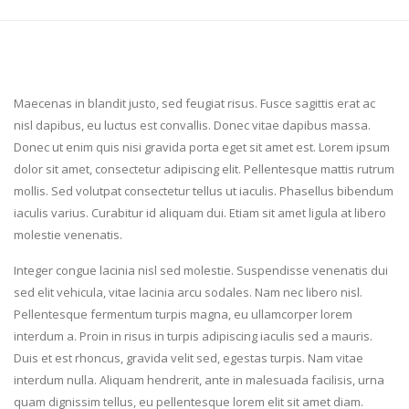
Maecenas in blandit justo, sed feugiat risus. Fusce sagittis erat ac
nisl dapibus, eu luctus est convallis. Donec vitae dapibus massa.
Donec ut enim quis nisi gravida porta eget sit amet est. Lorem ipsum
dolor sit amet, consectetur adipiscing elit. Pellentesque mattis rutrum
mollis. Sed volutpat consectetur tellus ut iaculis. Phasellus bibendum
iaculis varius. Curabitur id aliquam dui. Etiam sit amet ligula at libero
molestie venenatis.
Integer congue lacinia nisl sed molestie. Suspendisse venenatis dui
sed elit vehicula, vitae lacinia arcu sodales. Nam nec libero nisl.
Pellentesque fermentum turpis magna, eu ullamcorper lorem
interdum a. Proin in risus in turpis adipiscing iaculis sed a mauris.
Duis et est rhoncus, gravida velit sed, egestas turpis. Nam vitae
interdum nulla. Aliquam hendrerit, ante in malesuada facilisis, urna
quam dignissim tellus, eu pellentesque lorem elit sit amet diam.