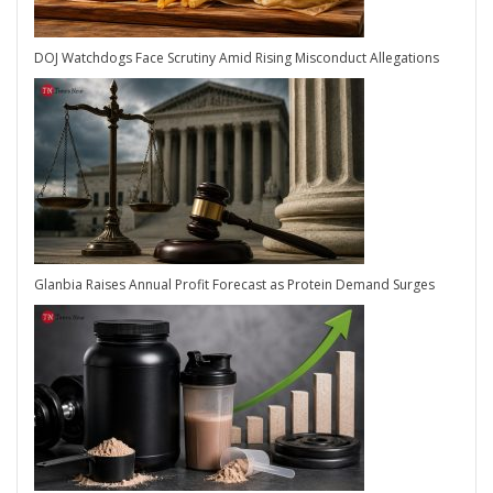
DOJ Watchdogs Face Scrutiny Amid Rising Misconduct Allegations
Glanbia Raises Annual Profit Forecast as Protein Demand Surges