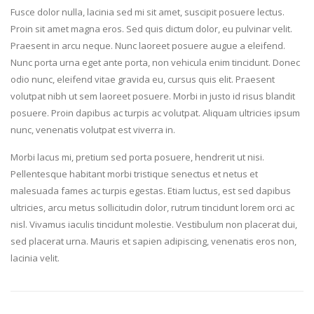
Fusce dolor nulla, lacinia sed mi sit amet, suscipit posuere lectus.
Proin sit amet magna eros. Sed quis dictum dolor, eu pulvinar velit.
Praesent in arcu neque. Nunc laoreet posuere augue a eleifend.
Nunc porta urna eget ante porta, non vehicula enim tincidunt. Donec
odio nunc, eleifend vitae gravida eu, cursus quis elit. Praesent
volutpat nibh ut sem laoreet posuere. Morbi in justo id risus blandit
posuere. Proin dapibus ac turpis ac volutpat. Aliquam ultricies ipsum
nunc, venenatis volutpat est viverra in.
Morbi lacus mi, pretium sed porta posuere, hendrerit ut nisi.
Pellentesque habitant morbi tristique senectus et netus et
malesuada fames ac turpis egestas. Etiam luctus, est sed dapibus
ultricies, arcu metus sollicitudin dolor, rutrum tincidunt lorem orci ac
nisl. Vivamus iaculis tincidunt molestie. Vestibulum non placerat dui,
sed placerat urna. Mauris et sapien adipiscing, venenatis eros non,
lacinia velit.