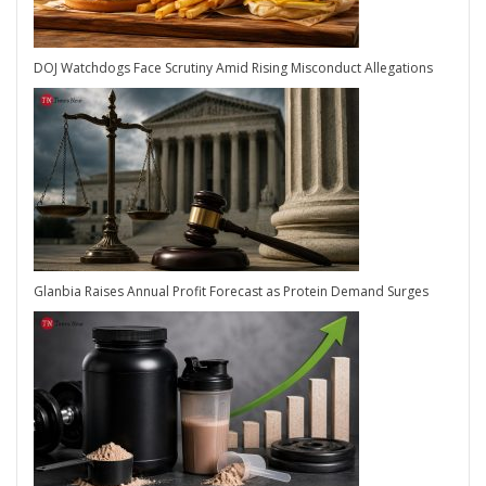
DOJ Watchdogs Face Scrutiny Amid Rising Misconduct Allegations
Glanbia Raises Annual Profit Forecast as Protein Demand Surges