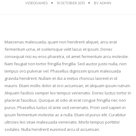
VIDEOGAMES
10 OCTOBER 2013
BY
ADMIN
M
aecenas malesuada, quam non hendrerit aliquet, arcu erat
fermentum urna, et scelerisque velit lacus et ipsum. Donec
consequat nisi eu eros pharetra, sit amet fermentum arcu molestie.
Nam feugiat non tortor fringilla fringilla. Sed auctor justo nulla, non
tempus orci pulvinar vel. Phasellus dignissim ipsum malesuada
gravida hendrerit. Nullam et dui a metus rhoncus laoreet in id
mauris. Etiam mollis dolor at orci accumsan, et aliquam ipsum rutrum.
Aliquam facilisis semper leo tempus venenatis. Donec luctus tortor in
placerat faucibus. Quisque at odio at erat congue fringilla nec non
purus. Phasellus luctus id ante sed venenatis. Proin sed sapien in
ipsum fermentum molestie ac a nulla. Etiam id purus elit. Curabitur
ultricies leo vitae malesuada venenatis. Morbi tempus porttitor
sodales. Nulla hendrerit euismod arcu id accumsan.