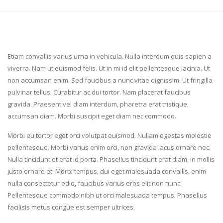
Etiam convallis varius urna in vehicula. Nulla interdum quis sapien a
viverra. Nam ut euismod felis. Ut in mi id elit pellentesque lacinia. Ut
non accumsan enim. Sed faucibus a nunc vitae dignissim. Ut fringilla
pulvinar tellus. Curabitur ac dui tortor. Nam placerat faucibus
gravida. Praesent vel diam interdum, pharetra erat tristique,
accumsan diam. Morbi suscipit eget diam nec commodo.
Morbi eu tortor eget orci volutpat euismod. Nullam egestas molestie
pellentesque. Morbi varius enim orci, non gravida lacus ornare nec.
Nulla tincidunt et erat id porta. Phasellus tincidunt erat diam, in mollis
justo ornare et. Morbi tempus, dui eget malesuada convallis, enim
nulla consectetur odio, faucibus varius eros elit non nunc.
Pellentesque commodo nibh ut orci malesuada tempus. Phasellus
facilisis metus congue est semper ultrices.