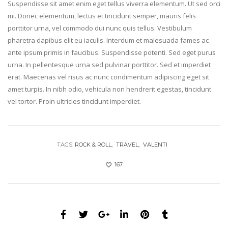
Suspendisse sit amet enim eget tellus viverra elementum. Ut sed orci
mi. Donec elementum, lectus et tincidunt semper, mauris felis
porttitor urna, vel commodo dui nunc quis tellus. Vestibulum
pharetra dapibus elit eu iaculis. Interdum et malesuada fames ac
ante ipsum primis in faucibus. Suspendisse potenti. Sed eget purus
urna. In pellentesque urna sed pulvinar porttitor. Sed et imperdiet
erat. Maecenas vel risus ac nunc condimentum adipiscing eget sit
amet turpis. In nibh odio, vehicula non hendrerit egestas, tincidunt
vel tortor. Proin ultricies tincidunt imperdiet.
TAGS:
ROCK & ROLL
TRAVEL
VALENTI
167