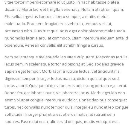
vitae tortor imperdiet ornare id ut justo. In hac habitasse platea
dictumst. Morbi laoreet fringilla venenatis. Nullam at rutrum quam.
Phasellus egestas libero et libero semper, a mattis metus
malesuada. Praesent feugiat eros vehicula, tempus velit ut,
accumsan nibh. Duis tristique lacus eget dolor placerat malesuada.
Nunc mollis lacinia arcu at commodo. Etiam interdum aliquam ante id
bibendum. Aenean convallis elit at nibh fringilla cursus.
Nam pellentesque malesuada leo vitae vulputate. Maecenas iaculis
lacus sem, in scelerisque tortor adipiscing at. Sed sodales gravida
sapien eget tempor. Morbi lacinia rutrum lectus, vel tincidunt nisl
dignissim tempor. Integer lectus massa, dictum quis aliquet sed,
luctus at orci. Quisque ut dui vitae eros adipiscing porta in eget erat.
Donec feugiat lobortis nunc, vel pharetra lacus. Morbi eget leo non
enim volutpat congue interdum eu dolor. Donec dapibus consequat
turpis, nec convallis nunc tempor quis. Integer eu nunc et leo congue
sollicitudin. Integer pharetra est at eros mattis, at rutrum sem
sodales. Fusce dui nulla, ultrices id dui quis, mattis volutpat est.