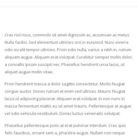
Cras nisl risus, commodo sit amet dignissim ac, accumsan ac metus.
Nulla facilisi. Sed elementum ultricies orci in euismod. Nunc viverra
odio eu elit tempor ultricies. Proin odio nulla, varius a nibh in, rutrum
aliquam augue. Aliquam erat volutpat. Curabitur semper mollis dolor,
a convallis ipsum suscipit nec. Phasellus hendrerit urna lacus, ut
aliquet augue mollis vitae.
Proin hendrerit massa a dolor sagittis consectetur. Morbi feugiat
congue auctor. Donec rutrum et enim sed ultrices. Mauris feugiat
lacus id adipiscing placerat. Aliquam erat volutpat. In non nunc in
massa fermentum mattis eu sit amet mauris. Pellentesque at augue
vel odio vehicula vestibulum. Donec luctus venenatis volutpat.
Phasellus pellentesque justo at erat pulvinar interdum. Cras quis
felis faucibus, ornare sem a, pharetra augue. Nullam non neque