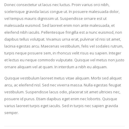
Donec consectetur ut lacus nec luctus. Proin varius orci nibh,
scelerisque gravida lacus congue ut. In posuere malesuada dolor,
vel tempus mauris dignissim ut. Suspendisse ornare est ut
malesuada euismod. Sed laoreet enim non ante malesuada, et
eleifend nibh iaculis. Pellentesque fringilla est a nunc euismod, non
dapibus tellus volutpat. Vivamus urna erat, pulvinar id nisi sit amet,
lacinia egestas arcu. Maecenas vestibulum, felis vel sodales rutrum,
turpis neque posuere sem, in rhoncus velit risus eu sapien. Integer
et lectus eu neque commodo vulputate. Quisque vel metus non justo
ornare aliquam vel at quam. In interdum a nibh eu aliquam.
Quisque vestibulum laoreet metus vitae aliquam. Morbi sed aliquet
arcu, ac eleifend nisl. Sed nec viverra massa. Nulla egestas feugiat
vestibulum. Suspendisse lacus odio, placerat sit amet ultricies nec,
posuere id purus. Etiam dapibus eget enim nec lobortis. Quisque
varius laoreet turpis eget iaculis. Sed in turpis nec sapien gravida
semper.