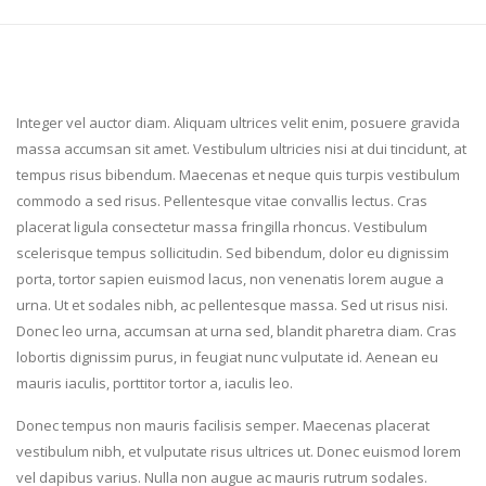
Integer vel auctor diam. Aliquam ultrices velit enim, posuere gravida
massa accumsan sit amet. Vestibulum ultricies nisi at dui tincidunt, at
tempus risus bibendum. Maecenas et neque quis turpis vestibulum
commodo a sed risus. Pellentesque vitae convallis lectus. Cras
placerat ligula consectetur massa fringilla rhoncus. Vestibulum
scelerisque tempus sollicitudin. Sed bibendum, dolor eu dignissim
porta, tortor sapien euismod lacus, non venenatis lorem augue a
urna. Ut et sodales nibh, ac pellentesque massa. Sed ut risus nisi.
Donec leo urna, accumsan at urna sed, blandit pharetra diam. Cras
lobortis dignissim purus, in feugiat nunc vulputate id. Aenean eu
mauris iaculis, porttitor tortor a, iaculis leo.
Donec tempus non mauris facilisis semper. Maecenas placerat
vestibulum nibh, et vulputate risus ultrices ut. Donec euismod lorem
vel dapibus varius. Nulla non augue ac mauris rutrum sodales.