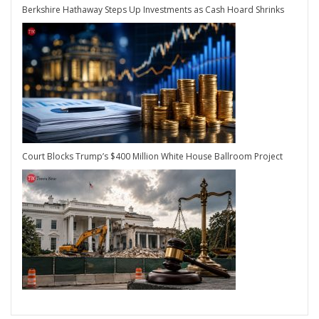
Berkshire Hathaway Steps Up Investments as Cash Hoard Shrinks
Court Blocks Trump’s $400 Million White House Ballroom Project