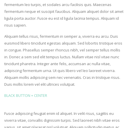
fermentum leo turpis, et sodales arcu facilisis quis. Maecenas
fermentum neque et suscipit faucibus. Aliquam aliquet dolor sit amet
ligula porta auctor. Fusce eu est id ligula lacinia tempus. Aliquam id
risus sapien.
Aliquam tellus risus, fermentum in semper a, viverra eu arcu. Duis
euismod libero tincidunt egestas aliquam. Sed lobortis tristique eros
in congue. Phasellus semper rhoncus nibh, vel semper tellus mollis
in. Donec a sem sed elit tempus luctus. Nullam vitae nisl vitae nunc
tincidunt pharetra. Integer ante felis, accumsan ac nulla vitae,
adipiscing fermentum urna. Ut quis libero vel leo laoreet viverra.
Aliquam mollis adipiscing sem nec venenatis. Cras in tristique risus.
Duis mollis lorem vel elit ultrices volutpat.
BLACK BUTTON + CENTER
Fusce adipiscing feugiat enim id aliquet. In velit risus, sagittis eu
viverra vitae, convallis dignissim turpis. Sed laoreet nibh vitae eros
varius, sit amet placerat nisl volutpat. Aliquam sollicitudin metus ac