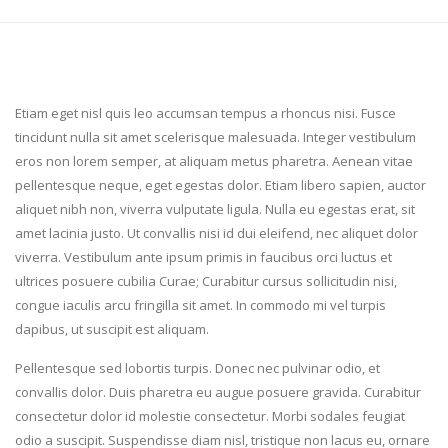
E
tiam eget nisl quis leo accumsan tempus a rhoncus nisi. Fusce
tincidunt nulla sit amet scelerisque malesuada. Integer vestibulum
eros non lorem semper, at aliquam metus pharetra. Aenean vitae
pellentesque neque, eget egestas dolor. Etiam libero sapien, auctor
aliquet nibh non, viverra vulputate ligula. Nulla eu egestas erat, sit
amet lacinia justo. Ut convallis nisi id dui eleifend, nec aliquet dolor
viverra. Vestibulum ante ipsum primis in faucibus orci luctus et
ultrices posuere cubilia Curae; Curabitur cursus sollicitudin nisi,
congue iaculis arcu fringilla sit amet. In commodo mi vel turpis
dapibus, ut suscipit est aliquam.
Pellentesque sed lobortis turpis. Donec nec pulvinar odio, et
convallis dolor. Duis pharetra eu augue posuere gravida. Curabitur
consectetur dolor id molestie consectetur. Morbi sodales feugiat
odio a suscipit. Suspendisse diam nisl, tristique non lacus eu, ornare