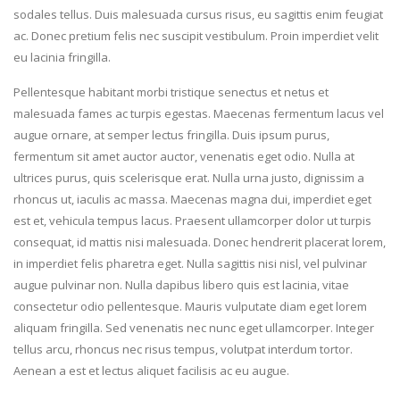
sodales tellus. Duis malesuada cursus risus, eu sagittis enim feugiat
ac. Donec pretium felis nec suscipit vestibulum. Proin imperdiet velit
eu lacinia fringilla.
Pellentesque habitant morbi tristique senectus et netus et
malesuada fames ac turpis egestas. Maecenas fermentum lacus vel
augue ornare, at semper lectus fringilla. Duis ipsum purus,
fermentum sit amet auctor auctor, venenatis eget odio. Nulla at
ultrices purus, quis scelerisque erat. Nulla urna justo, dignissim a
rhoncus ut, iaculis ac massa. Maecenas magna dui, imperdiet eget
est et, vehicula tempus lacus. Praesent ullamcorper dolor ut turpis
consequat, id mattis nisi malesuada. Donec hendrerit placerat lorem,
in imperdiet felis pharetra eget. Nulla sagittis nisi nisl, vel pulvinar
augue pulvinar non. Nulla dapibus libero quis est lacinia, vitae
consectetur odio pellentesque. Mauris vulputate diam eget lorem
aliquam fringilla. Sed venenatis nec nunc eget ullamcorper. Integer
tellus arcu, rhoncus nec risus tempus, volutpat interdum tortor.
Aenean a est et lectus aliquet facilisis ac eu augue.