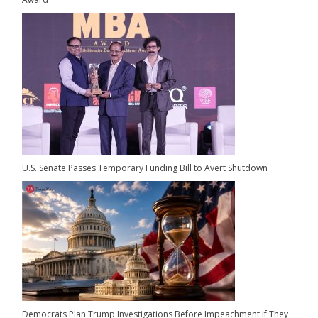
U.S. Senate Passes Temporary Funding Bill to Avert Shutdown
Democrats Plan Trump Investigations Before Impeachment If They