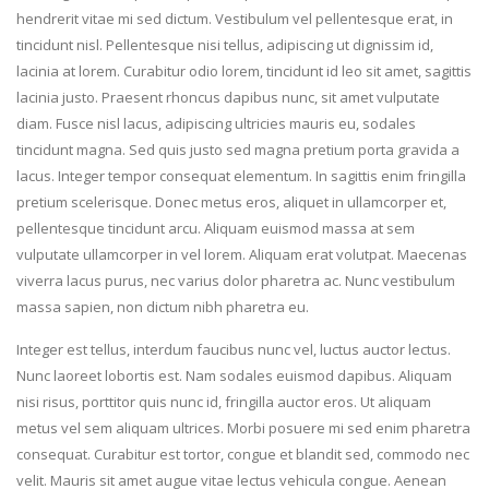
hendrerit vitae mi sed dictum. Vestibulum vel pellentesque erat, in
tincidunt nisl. Pellentesque nisi tellus, adipiscing ut dignissim id,
lacinia at lorem. Curabitur odio lorem, tincidunt id leo sit amet, sagittis
lacinia justo. Praesent rhoncus dapibus nunc, sit amet vulputate
diam. Fusce nisl lacus, adipiscing ultricies mauris eu, sodales
tincidunt magna. Sed quis justo sed magna pretium porta gravida a
lacus. Integer tempor consequat elementum. In sagittis enim fringilla
pretium scelerisque. Donec metus eros, aliquet in ullamcorper et,
pellentesque tincidunt arcu. Aliquam euismod massa at sem
vulputate ullamcorper in vel lorem. Aliquam erat volutpat. Maecenas
viverra lacus purus, nec varius dolor pharetra ac. Nunc vestibulum
massa sapien, non dictum nibh pharetra eu.
Integer est tellus, interdum faucibus nunc vel, luctus auctor lectus.
Nunc laoreet lobortis est. Nam sodales euismod dapibus. Aliquam
nisi risus, porttitor quis nunc id, fringilla auctor eros. Ut aliquam
metus vel sem aliquam ultrices. Morbi posuere mi sed enim pharetra
consequat. Curabitur est tortor, congue et blandit sed, commodo nec
velit. Mauris sit amet augue vitae lectus vehicula congue. Aenean