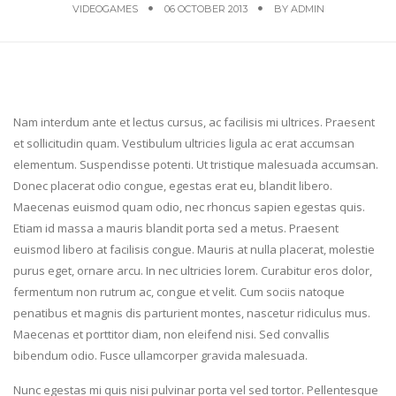
VIDEOGAMES
06 OCTOBER 2013
BY
ADMIN
N
am interdum ante et lectus cursus, ac facilisis mi ultrices. Praesent
et sollicitudin quam. Vestibulum ultricies ligula ac erat accumsan
elementum. Suspendisse potenti. Ut tristique malesuada accumsan.
Donec placerat odio congue, egestas erat eu, blandit libero.
Maecenas euismod quam odio, nec rhoncus sapien egestas quis.
Etiam id massa a mauris blandit porta sed a metus. Praesent
euismod libero at facilisis congue. Mauris at nulla placerat, molestie
purus eget, ornare arcu. In nec ultricies lorem. Curabitur eros dolor,
fermentum non rutrum ac, congue et velit. Cum sociis natoque
penatibus et magnis dis parturient montes, nascetur ridiculus mus.
Maecenas et porttitor diam, non eleifend nisi. Sed convallis
bibendum odio. Fusce ullamcorper gravida malesuada.
Nunc egestas mi quis nisi pulvinar porta vel sed tortor. Pellentesque