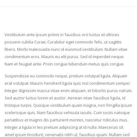
Vestibulum ante ipsum primis in faucibus orci luctus et ultrices
posuere cubilia Curae; Curabitur eget commodo felis, ut sagittis
libero. Morbi malesuada nunc id euismod vestibulum. Nullam vitae
condimentum eros. Mauris eu elit purus. Sed id imperdiet neque.
Nam et feugiat ante. Proin congue bibendum metus quis congue.
Suspendisse eu commodo neque, pretium volutpat ligula. Aliquam
erat volutpat. Mauris hendrerit ligula quis nisl condimentum semper.
Integer dignissim massa vitae enim aliquam, et lobortis purus rutrum.
Sed auctor luctus lorem et auctor. Aenean vitae faucibus ligula, id
tristique turpis. Quisque vestibulum quam magna, non fringilla ipsum
scelerisque quis. Nam faucibus vehicula iaculis. Cum sociis natoque
penatibus et magnis dis parturient montes, nascetur ridiculus mus.
Integer a ligula in leo pretium adipiscing at id nulla. Maecenas sit
amet ipsum tincidunt, venenatis nibh ut, faucibus quam. Nullam sed