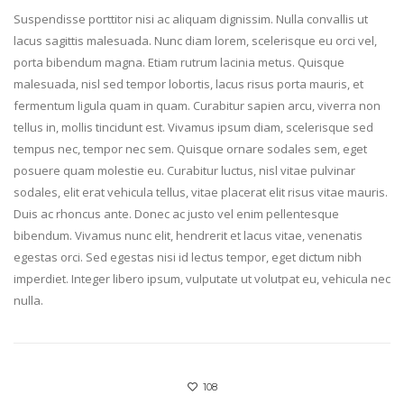
Suspendisse porttitor nisi ac aliquam dignissim. Nulla convallis ut
lacus sagittis malesuada. Nunc diam lorem, scelerisque eu orci vel,
porta bibendum magna. Etiam rutrum lacinia metus. Quisque
malesuada, nisl sed tempor lobortis, lacus risus porta mauris, et
fermentum ligula quam in quam. Curabitur sapien arcu, viverra non
tellus in, mollis tincidunt est. Vivamus ipsum diam, scelerisque sed
tempus nec, tempor nec sem. Quisque ornare sodales sem, eget
posuere quam molestie eu. Curabitur luctus, nisl vitae pulvinar
sodales, elit erat vehicula tellus, vitae placerat elit risus vitae mauris.
Duis ac rhoncus ante. Donec ac justo vel enim pellentesque
bibendum. Vivamus nunc elit, hendrerit et lacus vitae, venenatis
egestas orci. Sed egestas nisi id lectus tempor, eget dictum nibh
imperdiet. Integer libero ipsum, vulputate ut volutpat eu, vehicula nec
nulla.
108