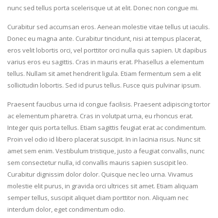
nunc sed tellus porta scelerisque ut at elit. Donec non congue mi.
Curabitur sed accumsan eros. Aenean molestie vitae tellus ut iaculis.
Donec eu magna ante. Curabitur tincidunt, nisi at tempus placerat,
eros velit lobortis orci, vel porttitor orci nulla quis sapien. Ut dapibus
varius eros eu sagittis. Cras in mauris erat. Phasellus a elementum
tellus. Nullam sit amet hendrerit ligula. Etiam fermentum sem a elit
sollicitudin lobortis. Sed id purus tellus. Fusce quis pulvinar ipsum.
Praesent faucibus urna id congue facilisis. Praesent adipiscing tortor
ac elementum pharetra. Cras in volutpat urna, eu rhoncus erat.
Integer quis porta tellus. Etiam sagittis feugiat erat ac condimentum.
Proin vel odio id libero placerat suscipit. In in lacinia risus. Nunc sit
amet sem enim. Vestibulum tristique, justo a feugiat convallis, nunc
sem consectetur nulla, id convallis mauris sapien suscipit leo.
Curabitur dignissim dolor dolor. Quisque nec leo urna. Vivamus
molestie elit purus, in gravida orci ultrices sit amet. Etiam aliquam
semper tellus, suscipit aliquet diam porttitor non. Aliquam nec
interdum dolor, eget condimentum odio.